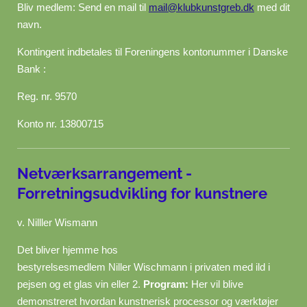
Bliv medlem: Send en mail til
mail@klubkunstgreb.dk
med dit
navn.
Kontingent indbetales til Foreningens kontonummer i Danske
Bank :
Reg. nr.
9570
Konto nr. 13800715
Netværksarrangement -
Forretningsudvikling for kunstnere
v. Nilller Wismann
Det bliver hjemme hos
bestyrelsesmedlem
Niller
Wischmann i privaten med ild i
pejsen og et glas vin eller 2.
Program:
Her vil blive
demonstreret hvordan kunstnerisk processor og værktøjer