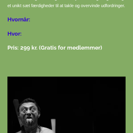
et unikt sæt færdigheder til at takle og overvinde udfordringer.
Hvornår:
Hvor:
Pris: 299 kr. (Gratis for medlemmer)