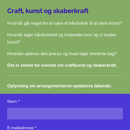
Craft, kunst og skaberkraft
Hvornår går noget fra at være et håndværk til at være kunst?
Hvornår tager håndværket og materialet over og vi skaber
kunst?
Hvordan opleves den proces og hvad siger teorierne bag?
Det er emnet for eventet om craftkunst og skaberkraft.
Oplysning om arrangementerne opdateres løbende.
Navn *
E-mailadresse *