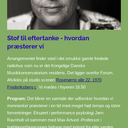
Stof til eftertanke - hvordan
præsterer vi
Arrangementet finder sted i det smukke gamle fredede
radiohus som nu er det Kongelige Danske
Musikkonservatorium residens. Det ligger overfor Forum.
Afvikles på studio scenen
Rosenørns alle 22, 1970
Frederiksberg c
. Vi mødes i foyeren 16.50
Program:
Det bliver en samtale der udforsker hvordan vi
mennesker præsterer i en tid med meget højt tempo og store
forventninger. Ekspert i performance psykologi Jørn
Ravnholt vil sammen med Max Artved -Professor i
træblæserfaggruppen bidrage med indsigt fra elite verden,