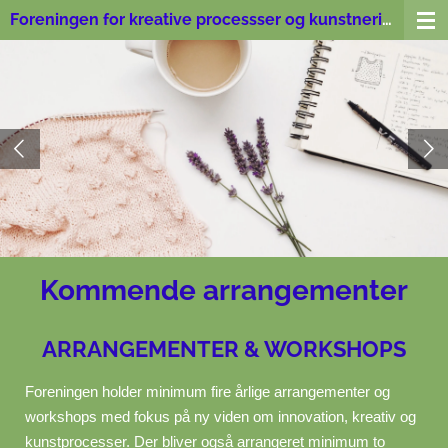
Foreningen for kreative processser og kunstnerisk tænkning
Spring
til
hovedindhold
Kommende arrangementer
ARRANGEMENTER & WORKSHOPS
Foreningen holder minimum fire årlige arrangementer og
workshops med fokus på ny viden om innovation, kreativ og
kunstprocesser.
Der bliver også arrangeret minimum to